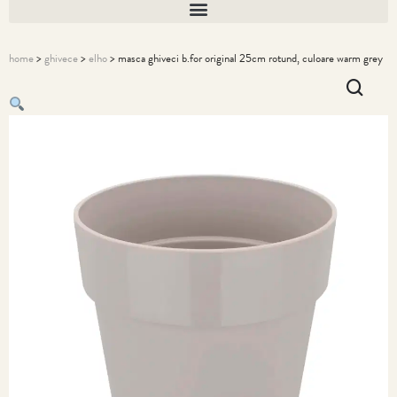
home
>
ghivece
>
elho
> masca ghiveci b.for original 25cm rotund, culoare warm grey