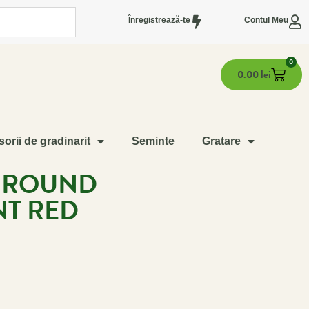
Înregistrează-te
Contul Meu
0
0.00
lei
orii de gradinarit
Seminte
Gratare
O ROUND
NT RED