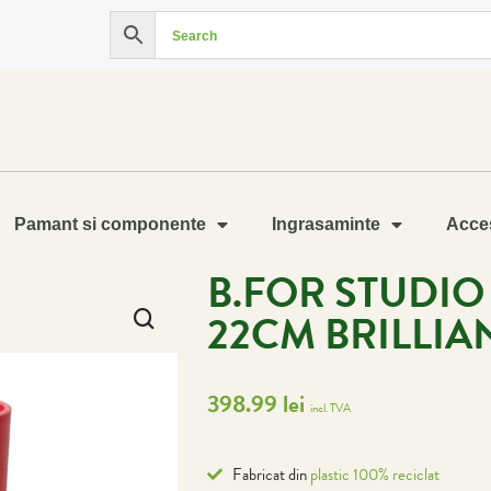
Pamant si componente
Ingrasaminte
Acces
B.FOR STUDI
22CM BRILLIA
398.99
lei
incl. TVA
Fabricat din
plastic 100% reciclat