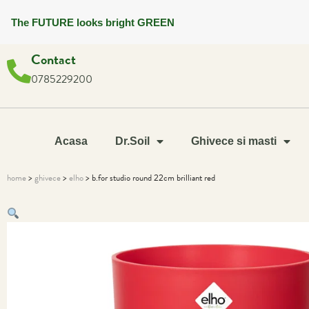
The FUTURE looks bright GREEN
Contact
0785229200
Acasa
Dr.Soil
Ghivece si masti
home
>
ghivece
>
elho
> b.for studio round 22cm brilliant red