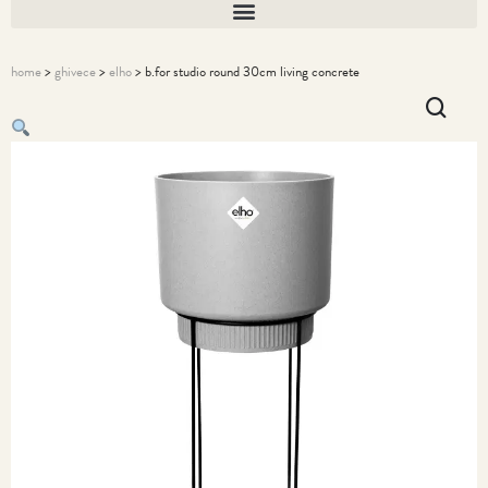
home
>
ghivece
>
elho
> b.for studio round 30cm living concrete