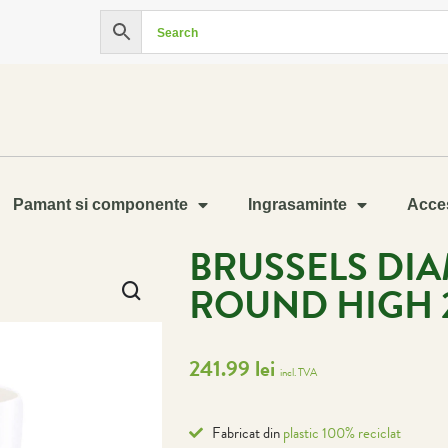
Pamant si componente
Ingrasaminte
Acces
BRUSSELS DI
ROUND HIGH 
241.99
lei
incl. TVA
Fabricat din
plastic 100% reciclat