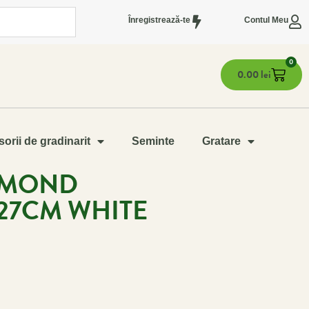
Înregistrează-te
Contul Meu
0
0.00
lei
orii de gradinarit
Seminte
Gratare
AMOND
27CM WHITE