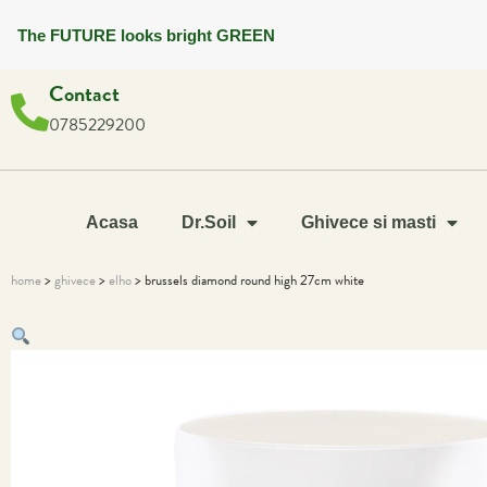
The FUTURE looks bright GREEN
Contact
0785229200
Acasa
Dr.Soil
Ghivece si masti
home
>
ghivece
>
elho
> brussels diamond round high 27cm white