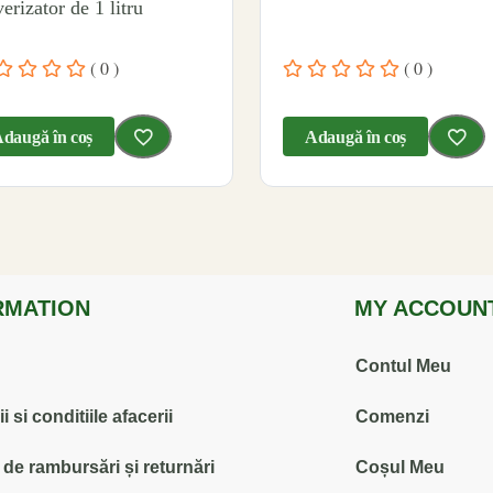
erizator de 1 litru
( 0 )
( 0 )
daugă în coș
Adaugă în coș
RMATION
MY ACCOUN
Contul Meu
 si conditiile afacerii
Comenzi
ă de rambursări și returnări
Coșul Meu