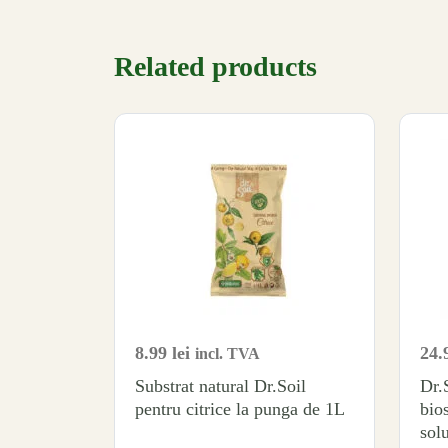
Related products
8.99
lei
24.
incl. TVA
Substrat natural Dr.Soil
Dr.
pentru citrice la punga de 1L
bio
solu