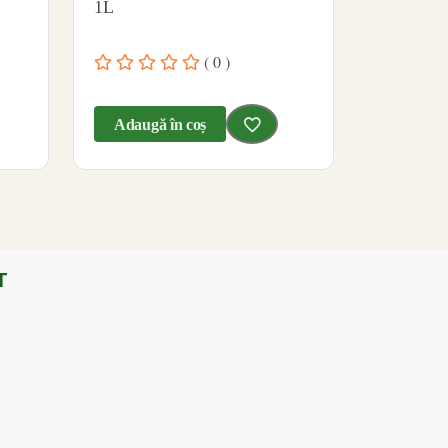
1L
( 0 )
Adaugă în coș
T