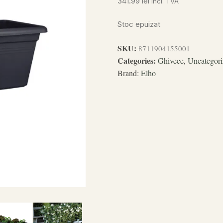
341.99
lei
incl. TVA
Stoc epuizat
SKU:
8711904155001
Categories:
Ghivece
,
Uncategori
Brand:
Elho