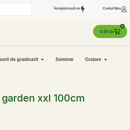
Înregistrează-te
Contul Meu
0
0.00
lei
orii de gradinarit
Seminte
Gratare
 garden xxl 100cm