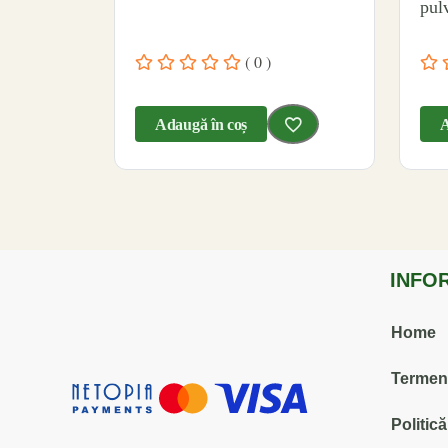
pulv
( 0 )
Adaugă în coș
A
INFO
Home
Termenii
Politic