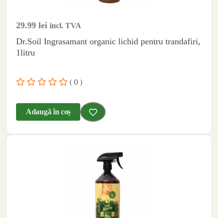
29.99
lei
incl. TVA
Dr.Soil Ingrasamant organic lichid pentru trandafiri,
1litru
( 0 )
Adaugă în coș