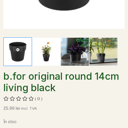
b.for original round 14cm
living black
( 0 )
25.99
lei
incl. TVA
În stoc