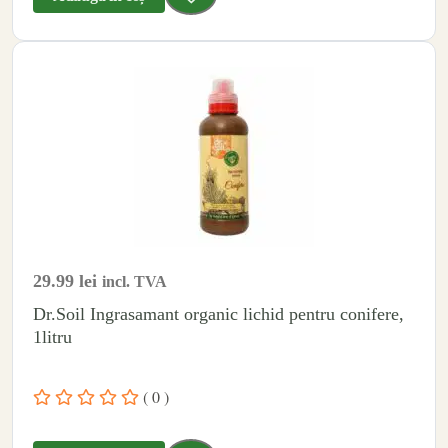
29.99
lei
incl. TVA
Dr.Soil Ingrasamant organic lichid pentru conifere,
1litru
( 0 )