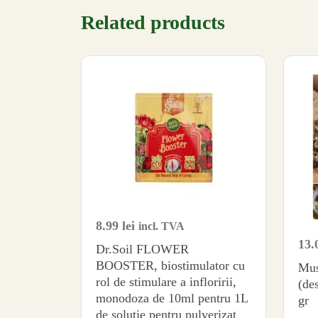
Related products
8.99
lei
incl. TVA
13.
Dr.Soil FLOWER
BOOSTER, biostimulator cu
Mus
rol de stimulare a infloririi,
(de
monodoza de 10ml pentru 1L
gr
de solutie pentru pulverizat