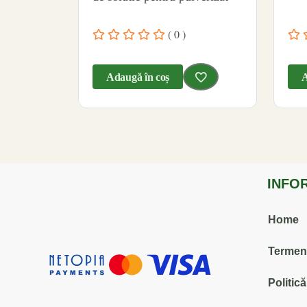
( 0 )
Adaugă în coș
A
INFO
Home
Termenii
Politic