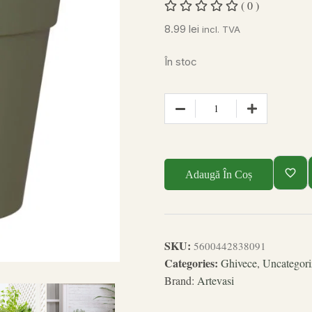
( 0 )
8.99
lei
incl. TVA
În stoc
Adaugă În Coș
SKU:
5600442838091
Categories:
Ghivece
,
Uncategori
Brand:
Artevasi