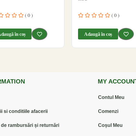
( 0 )
( 0 )
daugă în coș
Adaugă în coș
RMATION
MY ACCOUN
Contul Meu
 si conditiile afacerii
Comenzi
ă de rambursări și returnări
Coșul Meu