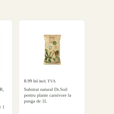
8.99
lei
incl. TVA
R,
Substrat natural Dr.Soil
pentru plante carnivore la
punga de 1L
e 1