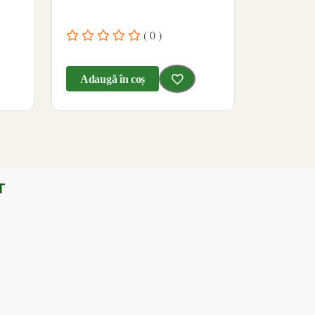
( 0 )
Adaugă în coș
T