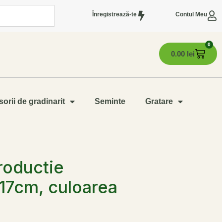
Înregistrează-te
Contul Meu
0
0.00
lei
orii de gradinarit
Seminte
Gratare
roductie
17cm, culoarea