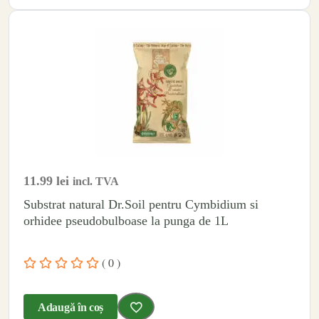
11.99
lei
incl. TVA
Substrat natural Dr.Soil pentru Cymbidium si
orhidee pseudobulboase la punga de 1L
( 0 )
Adaugă în coș