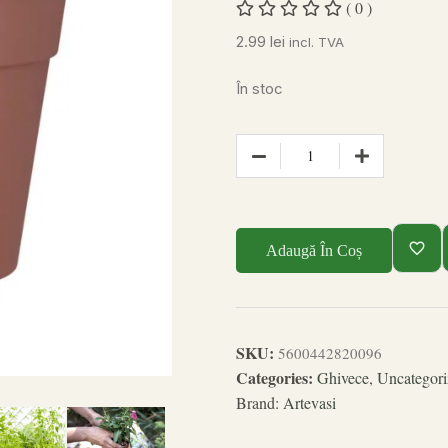
( 0 )
2.99
lei
incl. TVA
În stoc
Adaugă În Coș
SKU:
5600442820096
Categories:
Ghivece
,
Uncategori
Brand:
Artevasi