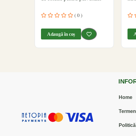
( 0 )
Adaugă în coș
A
INFO
Home
Termenii
Politic