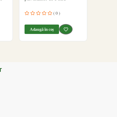
( 0 )
Adaugă în coș
T