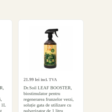
21.99
lei
incl. TVA
R,
Dr.Soil LEAF BOOSTER,
biostimulator pentru
i,
regenerarea frunzelor verzi,
 1L
soluție gata de utilizare cu
t
pulverizator de 1 litru