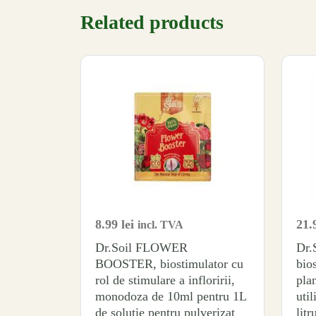
Related products
8.99
lei
21.
incl. TVA
Dr.Soil FLOWER
Dr
BOOSTER, biostimulator cu
bios
rol de stimulare a infloririi,
plan
monodoza de 10ml pentru 1L
util
de solutie pentru pulverizat
litr