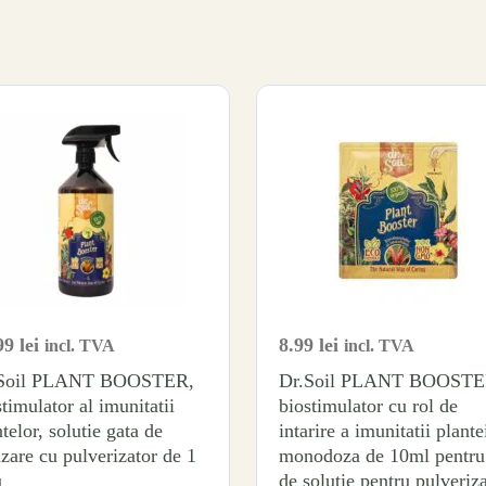
99
lei
8.99
lei
incl. TVA
incl. TVA
.Soil PLANT BOOSTER,
Dr.Soil PLANT BOOSTE
timulator al imunitatii
biostimulator cu rol de
telor, solutie gata de
intarire a imunitatii plante
izare cu pulverizator de 1
monodoza de 10ml pentru
u
de solutie pentru pulveriza