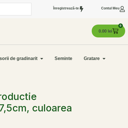
Înregistrează-te
Contul Meu
0
0.00
lei
orii de gradinarit
Seminte
Gratare
roductie
7,5cm, culoarea