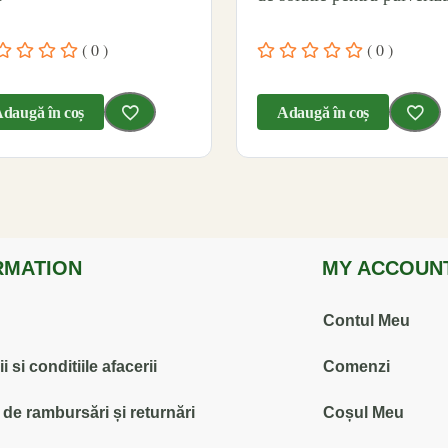
( 0 )
( 0 )
daugă în coș
Adaugă în coș
RMATION
MY ACCOUN
Contul Meu
 si conditiile afacerii
Comenzi
ă de rambursări și returnări
Coșul Meu