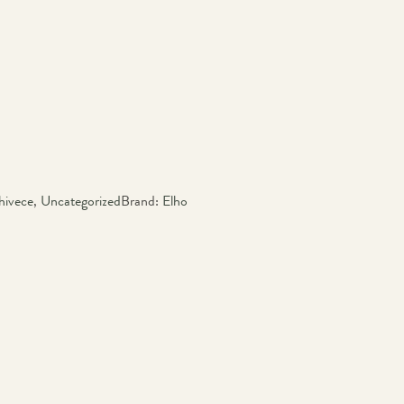
hivece
,
Uncategorized
Brand:
Elho