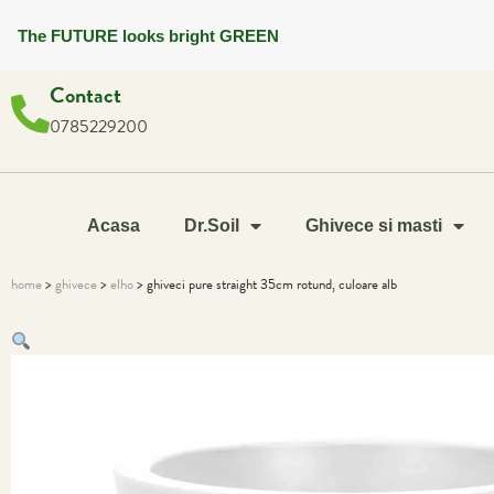
The FUTURE looks bright GREEN
Contact
0785229200
Acasa
Dr.Soil
Ghivece si masti
home
>
ghivece
>
elho
> ghiveci pure straight 35cm rotund, culoare alb