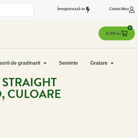
Înregistrează-te
Contul Meu
0
0.00
lei
orii de gradinarit
Seminte
Gratare
 STRAIGHT
, CULOARE