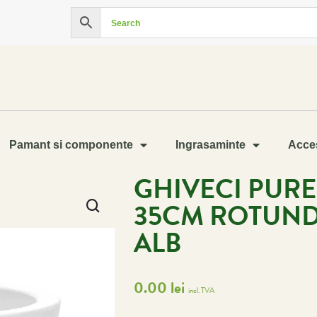
Pamant si componente
Ingrasaminte
Acces
GHIVECI PURE
35CM ROTUND
ALB
0.00
lei
incl. TVA