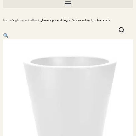
home
>
ghivece
>
elho
> ghiveci pure straight 80cm rotund, culoare alb