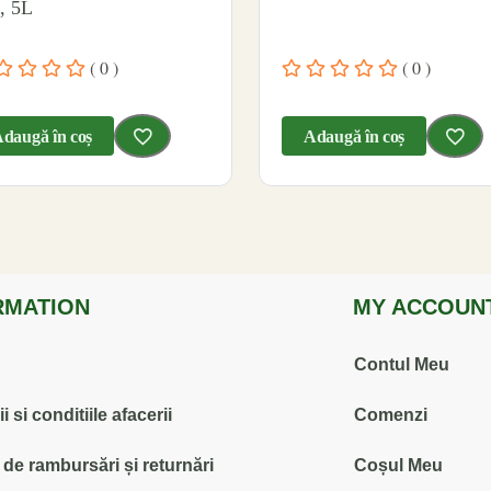
, 5L
( 0 )
( 0 )
daugă în coș
Adaugă în coș
RMATION
MY ACCOUN
Contul Meu
 si conditiile afacerii
Comenzi
ă de rambursări și returnări
Coșul Meu