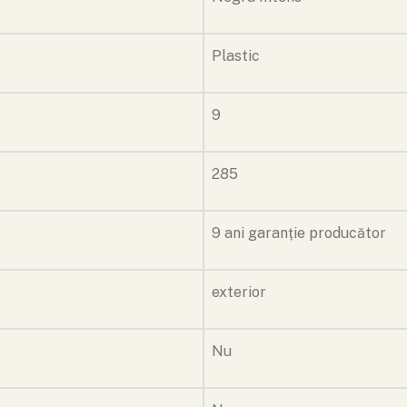
Plastic
9
285
9 ani garanție producător
exterior
Nu