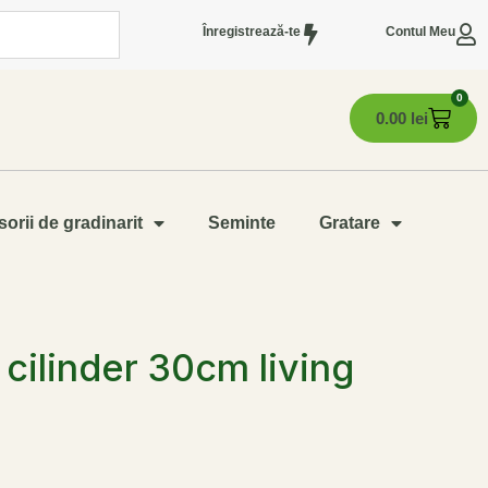
Înregistrează-te
Contul Meu
0
0.00
lei
orii de gradinarit
Seminte
Gratare
cilinder 30cm living