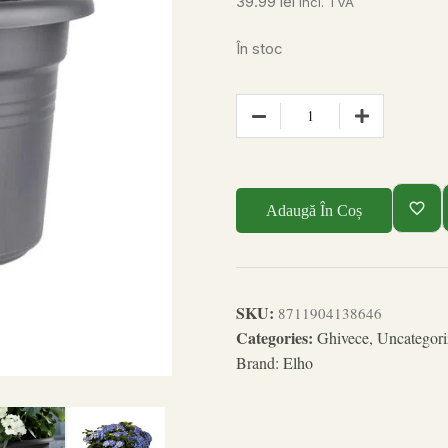
39.99
lei
incl. TVA
În stoc
Adaugă În Coș
SKU:
8711904138646
Categories:
Ghivece
,
Uncategori
Brand:
Elho