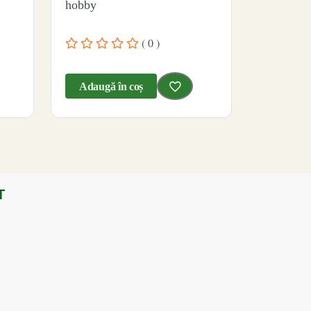
hobby
( 0 )
Adaugă în coș
T