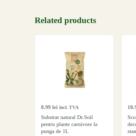
Related products
8.99
lei
18.
incl. TVA
Substrat natural Dr.Soil
Sco
pentru plante carnivore la
deco
punga de 1L
stand