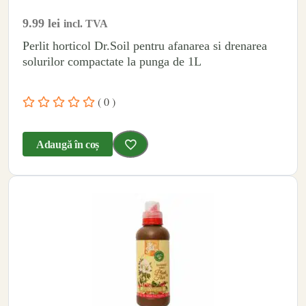
9.99
lei
incl. TVA
Perlit horticol Dr.Soil pentru afanarea si drenarea
solurilor compactate la punga de 1L
( 0 )
Adaugă în coș