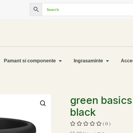
Pamant si componente
Ingrasaminte
Acces
green basics 
black
( 0 )