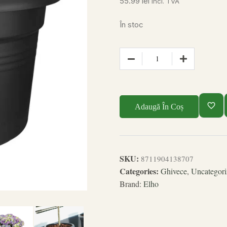
55.99
lei
incl. TVA
În stoc
Adaugă În Coș
SKU:
8711904138707
Categories:
Ghivece
,
Uncategori
Brand:
Elho