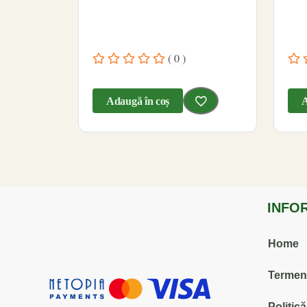
( 0 )
Adaugă în coș
A
INFO
Home
Termenii
Politic