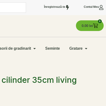
Înregistrează-te
Contul Meu
0
0.00
lei
orii de gradinarit
Seminte
Gratare
cilinder 35cm living