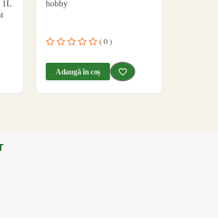
 1L
hobby
t
( 0 )
Adaugă în coș
T