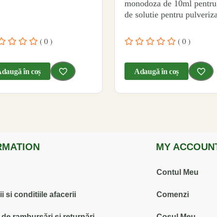
monodoza de 10ml pentru
de solutie pentru pulveriza
( 0 )
( 0 )
daugă în coș
Adaugă în coș
RMATION
MY ACCOUN
Contul Meu
 si conditiile afacerii
Comenzi
ă de rambursări și returnări
Coșul Meu