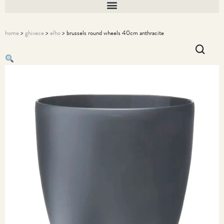
home
>
ghivece
>
elho
> brussels round wheels 40cm anthracite