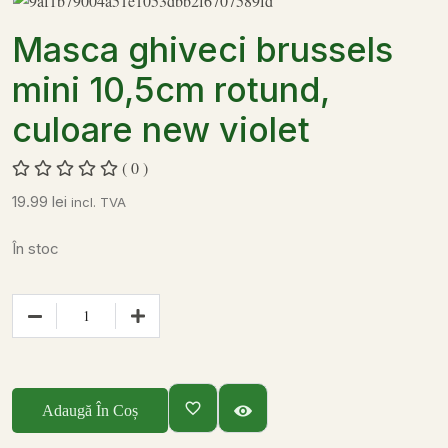
Masca ghiveci brussels
mini 10,5cm rotund,
culoare new violet
( 0 )
19.99
lei
incl. TVA
În stoc
Adaugă În Coș