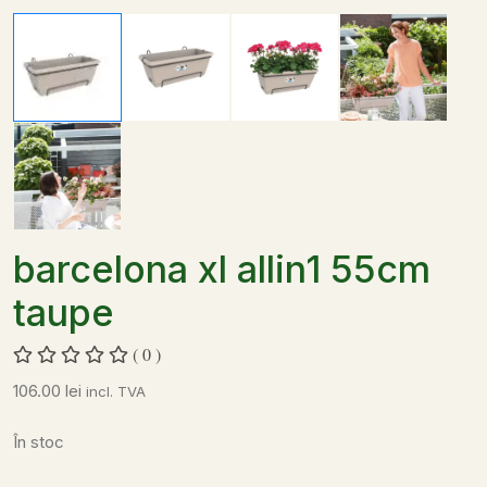
barcelona xl allin1 55cm
taupe
( 0 )
106.00
lei
incl. TVA
În stoc