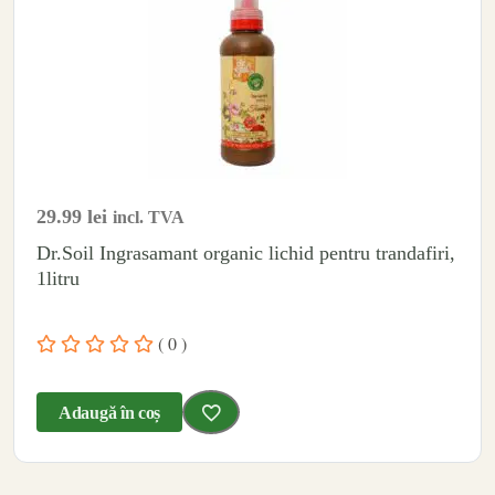
29.99
lei
incl. TVA
Dr.Soil Ingrasamant organic lichid pentru trandafiri,
1litru
( 0 )
Adaugă în coș