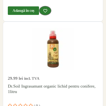
Adaugă în coș
29.99
lei
incl. TVA
Dr.Soil Ingrasamant organic lichid pentru conifere,
1litru
( 0 )