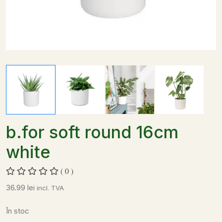
b.for soft round 16cm
white
( 0 )
36.99
lei
incl. TVA
În stoc