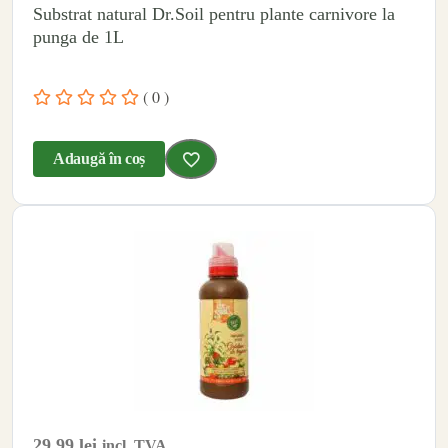
Substrat natural Dr.Soil pentru plante carnivore la
punga de 1L
( 0 )
Adaugă în coș
29.99
lei
incl. TVA