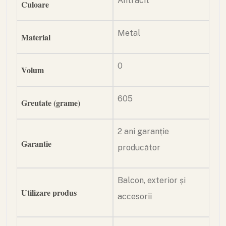
Antracit
Culoare
Metal
Material
0
Volum
605
Greutate (grame)
2 ani garanție
Garantie
producător
Balcon, exterior și
Utilizare produs
accesorii