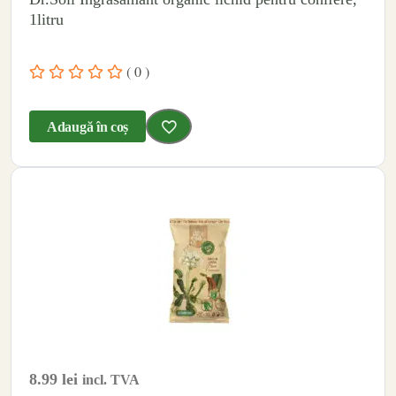
1litru
( 0 )
Adaugă în coș
8.99
lei
incl. TVA