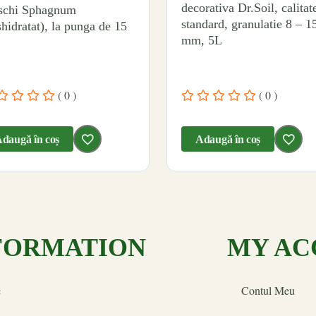
decorativa Dr.Soil, calitat
chi Sphagnum
standard, granulatie 8 – 15
shidratat), la punga de 15
mm, 5L
( 0 )
( 0 )
daugă în coș
Adaugă în coș
FORMATION
MY AC
e
Contul Meu