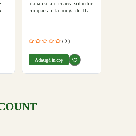
e
afanarea si drenarea solurilor
compactate la punga de 1L
( 0 )
Adaugă în coș
COUNT