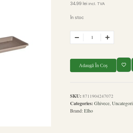
34.99
lei
incl. TVA
În stoc
Adaugă În Coș
SKU:
8711904247072
Categories:
Ghivece
,
Uncategori
Brand:
Elho