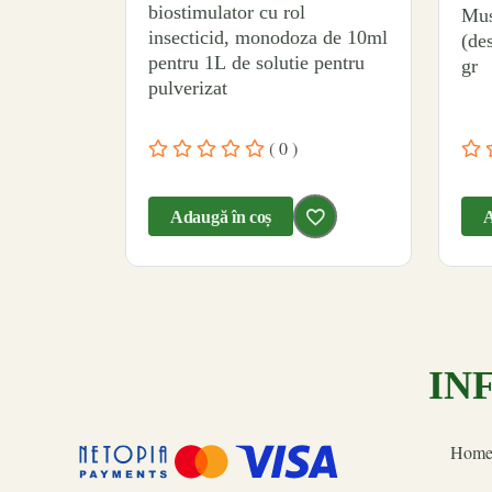
biostimulator cu rol
Mus
insecticid, monodoza de 10ml
(de
pentru 1L de solutie pentru
gr
pulverizat
( 0 )
Adaugă în coș
A
IN
Hom