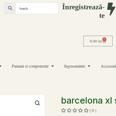
Înregistrează-
te
0
0.00
lei
Pamant si componente
Ingrasaminte
Accesorii
barcelona xl
( 0 )