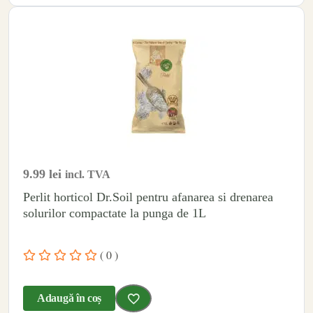
9.99
lei
incl. TVA
Perlit horticol Dr.Soil pentru afanarea si drenarea
solurilor compactate la punga de 1L
( 0 )
Adaugă în coș