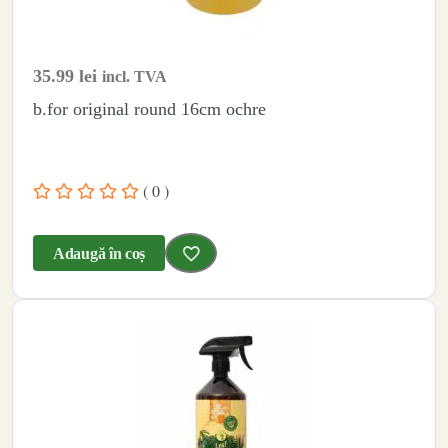
35.99
lei
incl. TVA
b.for original round 16cm ochre
( 0 )
Adaugă în coș