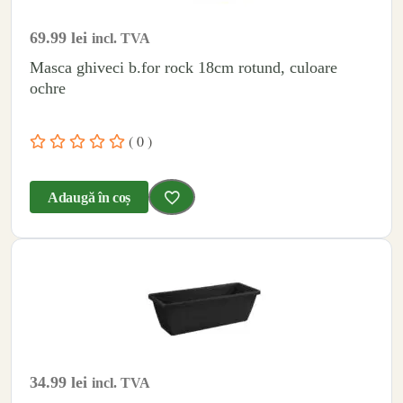
69.99
lei
incl. TVA
Masca ghiveci b.for rock 18cm rotund, culoare
ochre
( 0 )
Adaugă în coș
34.99
lei
incl. TVA