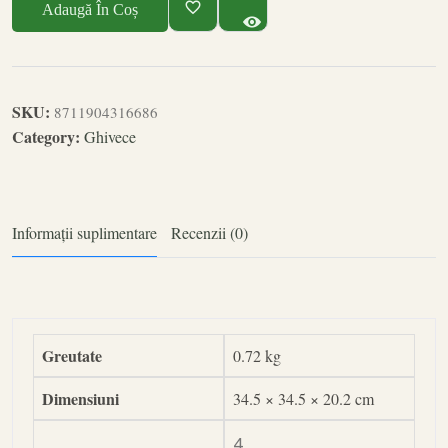
Adaugă În Coș
SKU:
8711904316686
Category:
Ghivece
Informații suplimentare
Recenzii (0)
Greutate
0.72 kg
Dimensiuni
34.5 × 34.5 × 20.2 cm
4