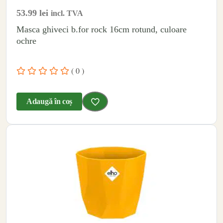
53.99
lei
incl. TVA
Masca ghiveci b.for rock 16cm rotund, culoare
ochre
( 0 )
Adaugă în coș