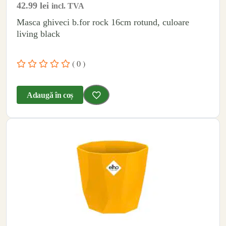
42.99
lei
incl. TVA
Masca ghiveci b.for rock 16cm rotund, culoare
living black
( 0 )
Adaugă în coș