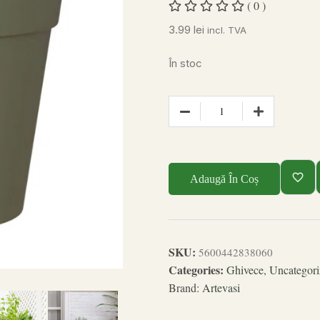
( 0 )
3.99
lei
incl. TVA
În stoc
Adaugă În Coș
SKU:
5600442838060
Categories:
Ghivece
,
Uncategori
Brand:
Artevasi