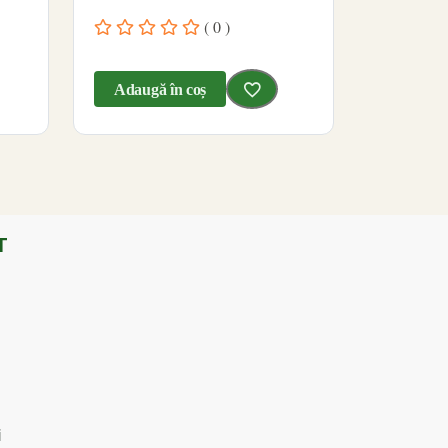
( 0 )
Adaugă în coș
T
i