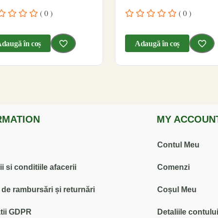
( 0 )
( 0 )
daugă în coș
Adaugă în coș
RMATION
MY ACCOUN
Contul Meu
 si conditiile afacerii
Comenzi
ă de rambursări și returnări
Coșul Meu
tii GDPR
Detaliile contulu