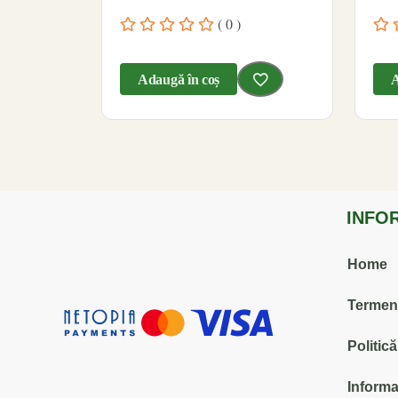
( 0 )
Adaugă în coș
A
INFO
Home
Termenii
Politic
Informa