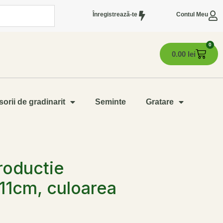
Înregistrează-te
Contul Meu
0
0.00
lei
orii de gradinarit
Seminte
Gratare
roductie
11cm, culoarea