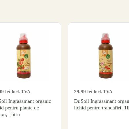
99
lei
29.99
lei
incl. TVA
incl. TVA
Soil Ingrasamant organic
Dr.Soil Ingrasamant organ
hid pentru plante de
lichid pentru trandafiri, 1l
on, 1litru