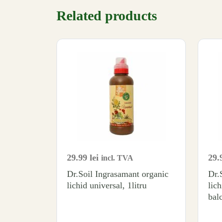
Related products
29.99
lei
29.
incl. TVA
Dr.Soil Ingrasamant organic
Dr.
lichid universal, 1litru
lic
balc