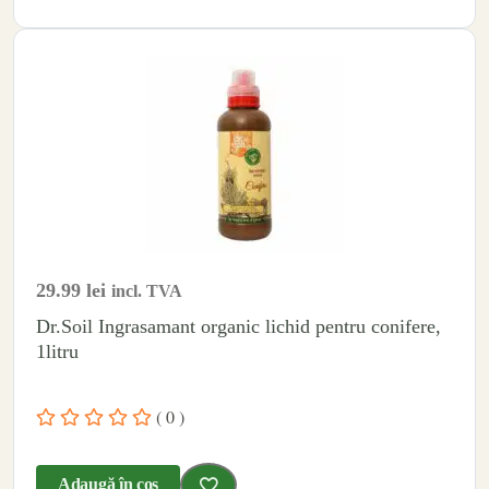
29.99
lei
incl. TVA
Dr.Soil Ingrasamant organic lichid pentru conifere,
1litru
( 0 )
Adaugă în coș