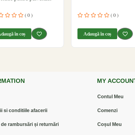
( 0 )
( 0 )
daugă în coș
Adaugă în coș
RMATION
MY ACCOUN
Contul Meu
 si conditiile afacerii
Comenzi
ă de rambursări și returnări
Coșul Meu