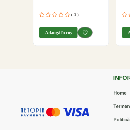
( 0 )
Adaugă în coș
A
INFO
Home
Termenii
Politic