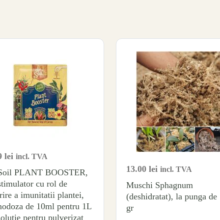
9
lei
incl. TVA
13.00
lei
incl. TVA
.Soil PLANT BOOSTER,
stimulator cu rol de
Muschi Sphagnum
rire a imunitatii plantei,
(deshidratat), la punga de
odoza de 10ml pentru 1L
gr
solutie pentru pulverizat