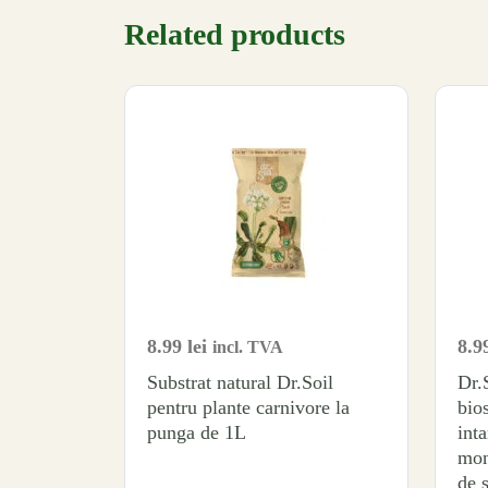
Related products
8.99
lei
8.9
incl. TVA
Substrat natural Dr.Soil
Dr
pentru plante carnivore la
bio
punga de 1L
inta
mon
de 