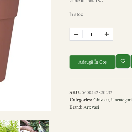
21.99
lei
incl. TVA
În stoc
Adaugă În Coș
SKU:
5600442820232
Categories:
Ghivece
,
Uncategori
Brand:
Artevasi