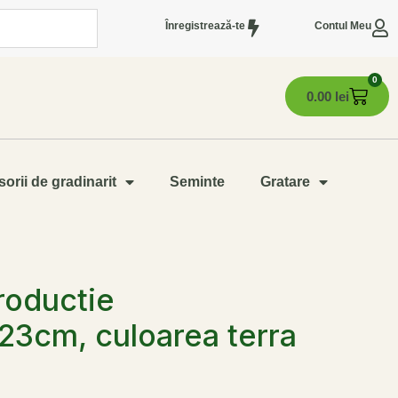
Înregistrează-te
Contul Meu
0
0.00
lei
orii de gradinarit
Seminte
Gratare
roductie
3cm, culoarea terra