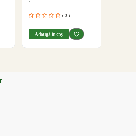
( 0 )
Adaugă în coș
T