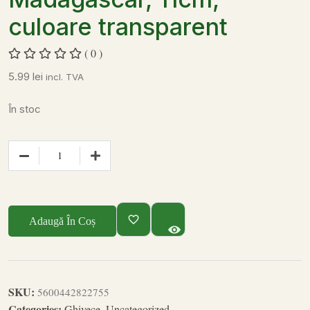
culoare transparent
( 0 )
5.99
lei
incl. TVA
În stoc
Adaugă În Coș
SKU:
5600442822755
Categories:
Ghivece
,
Uncategorized