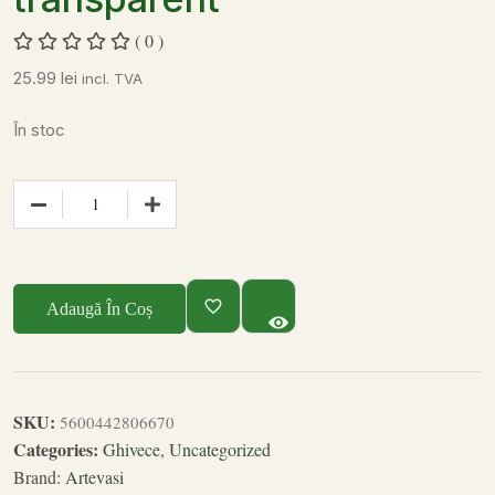
( 0 )
25.99
lei
incl. TVA
În stoc
Adaugă În Coș
SKU:
5600442806670
Categories:
Ghivece
,
Uncategorized
Brand:
Artevasi