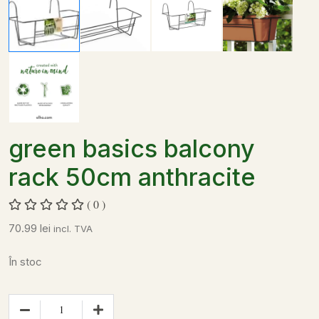
green basics balcony
rack 50cm anthracite
( 0 )
70.99
lei
incl. TVA
În stoc