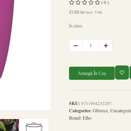
( 0 )
21.99
lei
incl. TVA
În stoc
Adaugă În Coș
SKU:
8711904232207
Categories:
Ghivece
,
Uncategori
Brand:
Elho