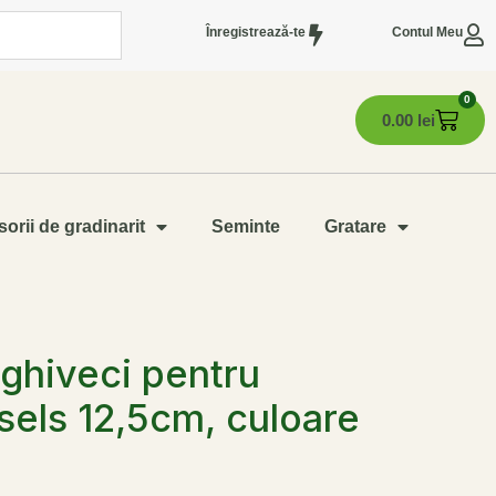
Înregistrează-te
Contul Meu
0
0.00
lei
orii de gradinarit
Seminte
Gratare
 ghiveci pentru
sels 12,5cm, culoare