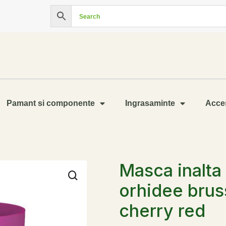
Pamant si componente
Ingrasaminte
Acces
Masca inalta
orhidee brus
cherry red