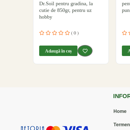
Dr.Soil pentru gradina, la
pen
cutie de 850gr, pentru uz
pun
hobby
( 0 )
Adaugă în coș
A
INFO
Home
Termenii