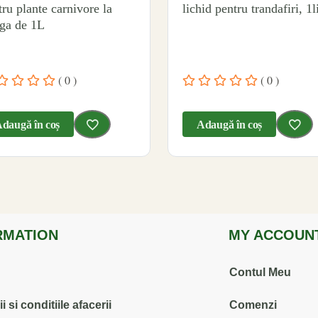
tru plante carnivore la
lichid pentru trandafiri, 1l
ga de 1L
( 0 )
( 0 )
daugă în coș
Adaugă în coș
RMATION
MY ACCOUN
Contul Meu
 si conditiile afacerii
Comenzi