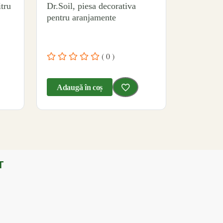
itru
Dr.Soil, piesa decorativa
pentru aranjamente
( 0 )
Adaugă în coș
T