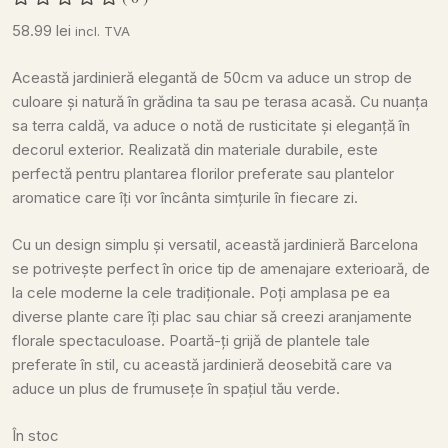
58.99
lei
incl. TVA
Această jardinieră elegantă de 50cm va aduce un strop de
culoare și natură în grădina ta sau pe terasa acasă. Cu nuanța
sa terra caldă, va aduce o notă de rusticitate și eleganță în
decorul exterior. Realizată din materiale durabile, este
perfectă pentru plantarea florilor preferate sau plantelor
aromatice care îți vor încânta simțurile în fiecare zi.
Cu un design simplu și versatil, această jardinieră Barcelona
se potrivește perfect în orice tip de amenajare exterioară, de
la cele moderne la cele tradiționale. Poți amplasa pe ea
diverse plante care îți plac sau chiar să creezi aranjamente
florale spectaculoase. Poartă-ți grijă de plantele tale
preferate în stil, cu această jardinieră deosebită care va
aduce un plus de frumusețe în spațiul tău verde.
În stoc