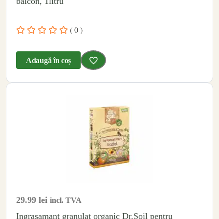
balcon, 1litru
( 0 )
Adaugă în coș
29.99
lei
incl. TVA
Ingrasamant granulat organic Dr.Soil pentru