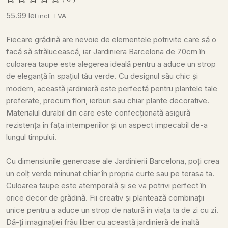
55.99
lei
incl. TVA
Fiecare grădină are nevoie de elementele potrivite care să o
facă să strălucească, iar Jardiniera Barcelona de 70cm în
culoarea taupe este alegerea ideală pentru a aduce un strop
de eleganță în spațiul tău verde. Cu designul său chic și
modern, această jardinieră este perfectă pentru plantele tale
preferate, precum flori, ierburi sau chiar plante decorative.
Materialul durabil din care este confecționată asigură
rezistența în fața intemperiilor și un aspect impecabil de-a
lungul timpului.
Cu dimensiunile generoase ale Jardinierii Barcelona, poți crea
un colț verde minunat chiar în propria curte sau pe terasa ta.
Culoarea taupe este atemporală și se va potrivi perfect în
orice decor de grădină. Fii creativ și plantează combinații
unice pentru a aduce un strop de natură în viața ta de zi cu zi.
Dă-ți imaginației frâu liber cu această jardinieră de înaltă