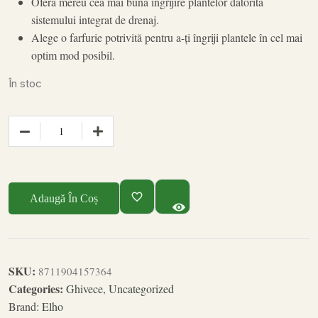
Oferă mereu cea mai bună îngrijire plantelor datorită
sistemului integrat de drenaj.
Alege o farfurie potrivită pentru a-ți îngriji plantele în cel mai
optim mod posibil.
În stoc
Adaugă În Coș
SKU:
8711904157364
Categories:
Ghivece
,
Uncategorized
Brand:
Elho