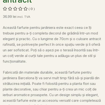
( 0 )
36.99
lei
incl. TVA
Această farfurie pentru jardiniera este exact ceea ce îți
trebuie pentru a-ți completa decorul de grădină într-un mod
elegant și practic. Cu o lungime de 70cm și o culoare antracit
rafinată, se potrivește perfect în orice spațiu verde și îi oferă
un aer sofisticat. Poți să o așezi pe o terasă însorită sau într-
un colț verde al curții tale pentru a adăuga un plus de stil și
funcționalitate.
Fabricată din materiale durabile, această farfurie pentru
jardiniera Barcelona îți va servi mult timp fără să-și piardă din
strălucirea inițială. Poate fi folosită pentru a planta flori sau
plante decorative, sau chiar pentru a-ți crea un mic colț de
ierburi aromatice proaspete. Cu un design simplu și elegant,
această farfurie este un accesoriu versatil care completează