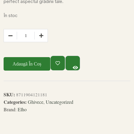
perfect aspectul grădinii tale.
În stoc
Adaugă În Coș
SKU:
8711904121181
Categories:
Ghivece
,
Uncategorized
Brand:
Elho