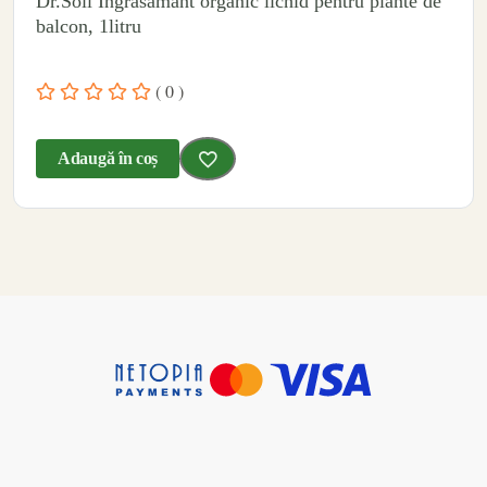
Dr.Soil Ingrasamant organic lichid pentru plante de
balcon, 1litru
( 0 )
Adaugă în coș