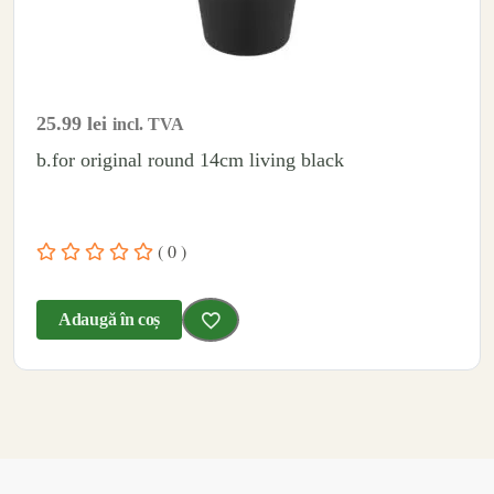
25.99
lei
incl. TVA
b.for original round 14cm living black
( 0 )
Adaugă în coș