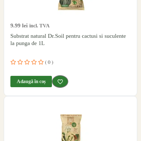
9.99
lei
incl. TVA
Substrat natural Dr.Soil pentru cactusi si suculente
la punga de 1L
( 0 )
Adaugă în coș