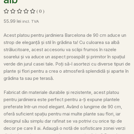
( 0 )
55.99
lei
incl. TVA
Acest platou pentru jardiniera Barcelona de 90 cm aduce un
strop de eleganță și stil în grădina ta! Cu culoarea sa albă
strălucitoare, acest accesoriu va sclipi frumos în razele
soarelui și va aduce un aspect proaspăt și primitor în spațiul
verde din jurul casei tale. Poți să-l asortezi cu diverse tipuri de
plante și flori pentru a crea o atmosferă splendidă și aparte în
grădina ta sau pe terasă.
Fabricat din materiale durabile și rezistente, acest platou
pentru jardiniera este perfect pentru a-ți expune plantele
preferate într-un mod elegant. Având o lungime de 90 cm,
oferă suficient spațiu pentru mai multe plante sau flori, iar
designul său simplu dar rafinat se va potrivi cu orice tip de
decor pe care îl ai. Adaugă o notă de sofisticare zonei verzi