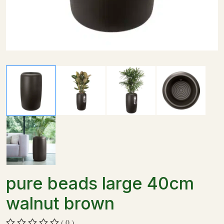
pure beads large 40cm
walnut brown
( 0 )