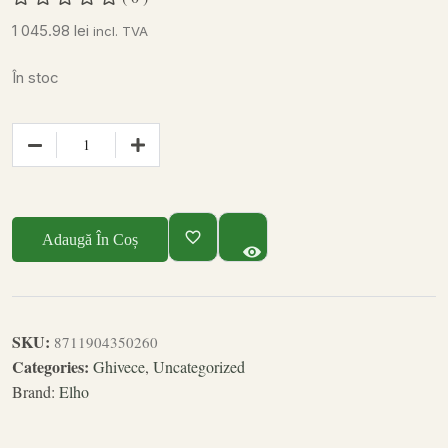
1 045.98
lei
incl. TVA
În stoc
Adaugă În Coș
SKU:
8711904350260
Categories:
Ghivece
,
Uncategorized
Brand:
Elho